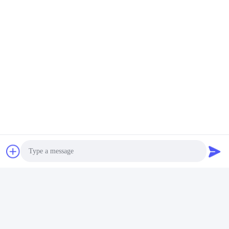
Soziale Medien
Schnelle Kontaktaufnahme
Tel.
+86-027-59323151
E-Mail
sales@dig-auto.com
Anschrift
# 5 Fozuling First Road, East Lake New Technology
Development Zone, Wuhan, Provinz Hubei, China. Das ist
die erste Straße in China.
Photo