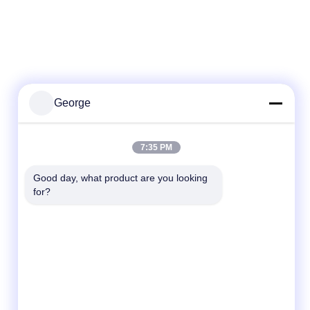
George
Schnelle Kontaktaufnahme
7:35 PM
Tel.
Good day, what product are you looking 
for?
+86-027-59323151
E-Mail
sales@dig-auto.com
Anschrift
# 5 Fozuling First Road, East Lake New
Technology Development Zone, Wuhan,
Provinz Hubei, China. Das ist die erste