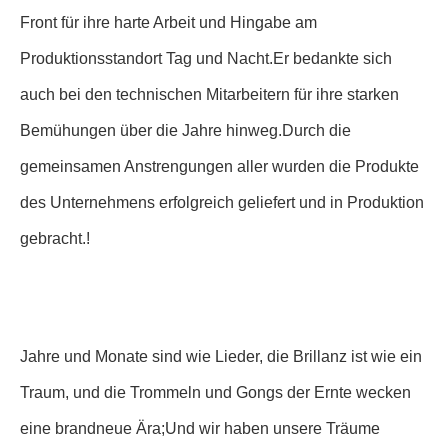
ständig verändernden Marktumfelds außergewöhnlichen
Mut und Ausdauer gezeigt.Es gibt eine Gruppe
hervorragender Kollegen, die gezeigt haben, welche
Verantwortung sie tragen., Innovation und Exzellenz
durch praktische Maßnahmen.
Herr Shen, der Geschäftsführer von DIG, gab die Liste der
Gewinner für alle bekannt.Er dankte den Mitarbeitern der
Front für ihre harte Arbeit und Hingabe am
Produktionsstandort Tag und Nacht.Er bedankte sich
auch bei den technischen Mitarbeitern für ihre starken
Bemühungen über die Jahre hinweg.Durch die
gemeinsamen Anstrengungen aller wurden die Produkte