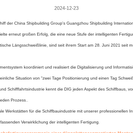
2024-12-23
f der China Shipbuilding Group's Guangzhou Shipbuilding Internationa
lte erneut großen Erfolg, die eine neue Stufe der intelligenten Fertigu
tische Längsschweißlinie, sind seit ihrem Start am 28. Juni 2021 seit m
entsystem koordiniert und realisiert die Digitalisierung und Informati
einliche Situation von "zwei Tage Positionierung und einen Tag Schweiß
u- und Schifffahrtsindustrie kennt die DIG jeden Aspekt des Schiffbaus,
jeden Prozess..
tale Werkstätten für die Schiffbauindustrie mit unserer professionellen I
assenden Verwirklichung der intelligenten Fertigung.