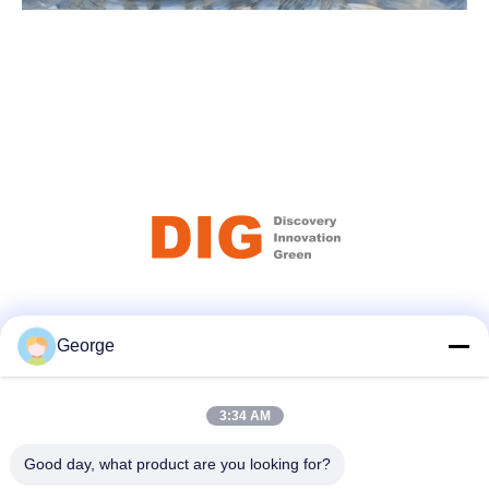
Soziale Medien
George
3:34 AM
Schnelle Kontaktaufnahme
Tel.
Good day, what product are you looking for?