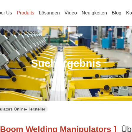
er Us
Produits
Lösungen
Video
Neuigkeiten
Blog
Ko
Suchergebnis
ators Online-Hersteller
oom Welding Manipulators ]
Übe