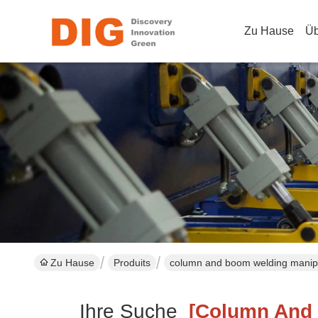
Zu Hause
Üb
Zu Hause
Produits
column and boom welding manipul
Ihre Suche
[column And B