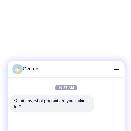
George
Schnelle Kontaktaufnahme
10:27 AM
Tel.
Good day, what product are you looking 
for?
+86-027-59323151
E-Mail
sales@dig-auto.com