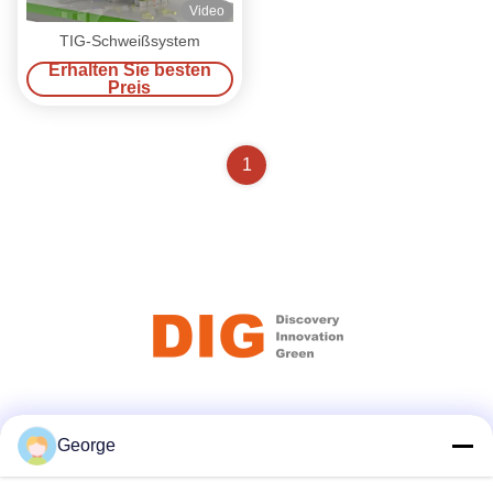
Video
TIG-Schweißsystem
Erhalten Sie besten
Preis
1
Soziale Medien
George