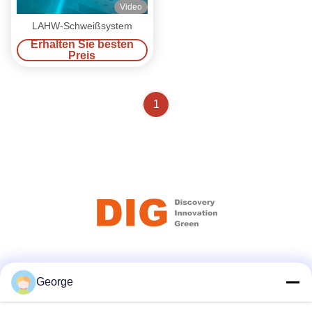
Video
LAHW-Schweißsystem
Erhalten Sie besten
Preis
1
Soziale Medien
George