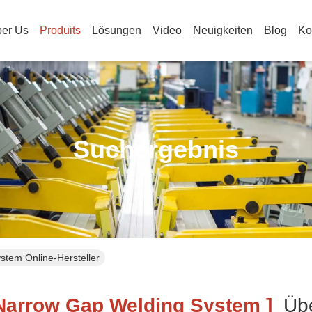
er Us
Produits
Lösungen
Video
Neuigkeiten
Blog
Ko
Suchergebnis
ystem Online-Hersteller
Narrow Gap Welding System ]
Übe