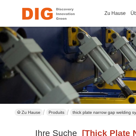
Zu Hause
Üb
Zu Hause
Produits
thick plate narrow gap welding s
Ihre Suche
[thick Plate 