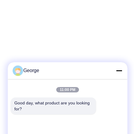
George
Schnelle Kontaktaufnahme
11:00 PM
Tel.
Good day, what product are you looking 
for?
+86-027-59323151
E-Mail
sales@dig-auto.com